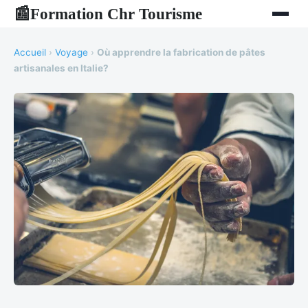
Formation Chr Tourisme
📰
Accueil
›
Voyage
›
Où apprendre la fabrication de pâtes
artisanales en Italie?