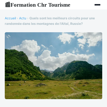
Formation Chr Tourisme
📰
Accueil
›
Actu
›
Quels sont les meilleurs circuits pour une
randonnée dans les montagnes de l'Altaï, Russie?